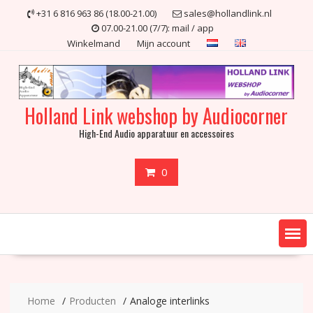
Ga
+31 6 816 963 86 (18.00-21.00)
sales@hollandlink.nl
naar
07.00-21.00 (7/7): mail / app
de
Winkelmand
Mijn account
inhoud
Holland Link webshop by Audiocorner
High-End Audio apparatuur en accessoires
0
Home
Producten
Analoge interlinks