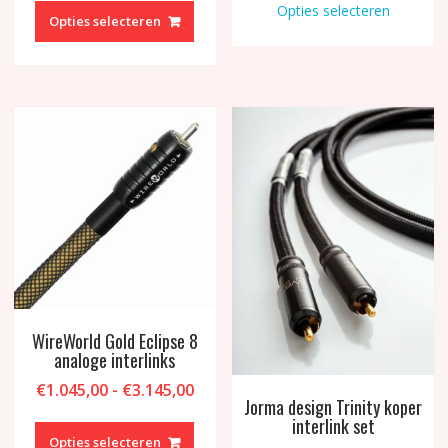
produc
Opties selecteren
tot
€1.29
product
Opties selecteren
heeft
€775,00
heeft
meerd
meerdere
variati
variaties.
Deze
Deze
optie
optie
kan
kan
gekoz
gekozen
worde
worden
op
op
de
de
produc
productpagina
WireWorld Gold Eclipse 8
analoge interlinks
Prijsklasse:
€
1.045,00
-
€
3.145,00
Jorma design Trinity koper
€1.045,00
Dit
interlink set
tot
product
Opties selecteren