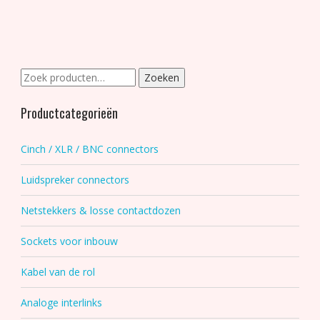
variaties.
Deze
optie
kan
gekozen
Zoeken
Zoeken
worden
naar:
op
Productcategorieën
de
productpagina
Cinch / XLR / BNC connectors
Luidspreker connectors
Netstekkers & losse contactdozen
Sockets voor inbouw
Kabel van de rol
Analoge interlinks