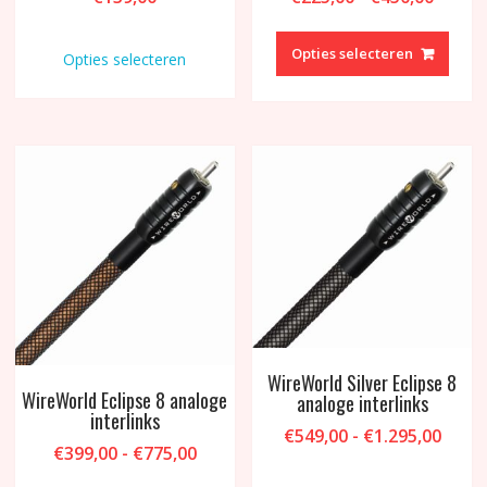
€225,
Dit
Dit
tot
product
produ
Opties selecteren
Opties selecteren
€450,
heeft
heeft
meerdere
meer
variaties.
variat
Deze
Deze
optie
optie
kan
kan
gekozen
geko
worden
word
op
op
de
de
productpagina
produ
WireWorld Silver Eclipse 8
WireWorld Eclipse 8 analoge
analoge interlinks
interlinks
Prijsk
€
549,00
-
€
1.295,00
Prijsklasse:
€
399,00
-
€
775,00
€549,
Dit
€399,00
tot
Dit