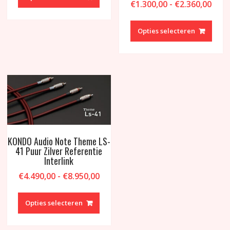
€3.145,00
Prijs
€
1.300,00
-
€
2.360,00
heeft
€1.3
meerdere
Dit
tot
variaties.
produ
Opties selecteren
€2.3
Deze
heeft
optie
meer
kan
variat
gekozen
Deze
worden
optie
op
kan
de
geko
productpagina
word
op
KONDO Audio Note Theme LS-
de
41 Puur Zilver Referentie
produ
Interlink
Prijsklasse:
€
4.490,00
-
€
8.950,00
€4.490,00
Dit
tot
product
Opties selecteren
€8.950,00
heeft
meerdere