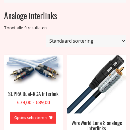
Analoge interlinks
Toont alle 9 resultaten
SUPRA Dual-RCA Interlink
Prijsklasse:
€
79,00
-
€
89,00
€79,00
Dit
tot
product
Opties selecteren
€89,00
WireWorld Luna 8 analoge
heeft
interlinks
meerdere