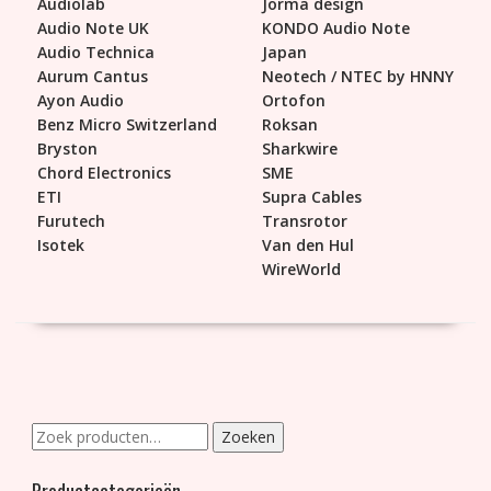
Audiolab
Jorma design
Audio Note UK
KONDO Audio Note
Audio Technica
Japan
Aurum Cantus
Neotech / NTEC by HNNY
Ayon Audio
Ortofon
Benz Micro Switzerland
Roksan
Bryston
Sharkwire
Chord Electronics
SME
ETI
Supra Cables
Furutech
Transrotor
Isotek
Van den Hul
WireWorld
Zoeken
Zoeken
naar: