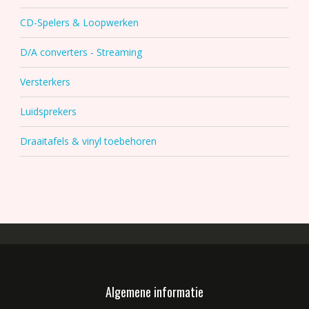
CD-Spelers & Loopwerken
D/A converters - Streaming
Versterkers
Luidsprekers
Draaitafels & vinyl toebehoren
Algemene informatie