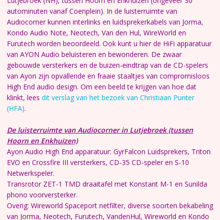
Lutjebroek (NH), tussen Hoorn en Enkhuizen (ongeveer 30
autominuten vanaf Coenplein).
In de luisterruimte van
Audiocorner kunnen interlinks en luidsprekerkabels van Jorma,
Kondo Audio Note, Neotech, Van den Hul, WireWorld en
Furutech worden beoordeeld. Ook kunt u hier de HiFi apparatuur
van AYON Audio beluisteren en bewonderen. De zwaar
gebouwde versterkers en de buizen-eindtrap van de CD-spelers
van Ayon zijn opvallende en fraaie staaltjes van compromisloos
High End audio design.
Om een beeld te krijgen van hoe dat
klinkt, lees
dit verslag van het bezoek van Christiaan Punter
(HFA)
.
De luisterruimte van Audiocorner in Lutjebroek (tussen
Hoorn en Enkhuizen)
Ayon Audio High End apparatuur: GyrFalcon Luidsprekers, Triton
EVO en Crossfire III versterkers, CD-35 CD-speler en S-10
Netwerkspeler.
Transrotor ZET-1 TMD draaitafel met Konstant M-1
en Sunilda
phono voorversterker.
Overig: Wireworld Spaceport netfilter, diverse soorten bekabeling
van Jorma, Neotech, Furutech, VandenHul, Wireworld en Kondo