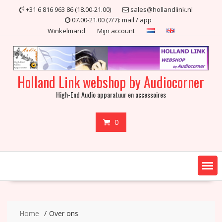
Ga
+31 6 816 963 86 (18.00-21.00)
sales@hollandlink.nl
naar
07.00-21.00 (7/7): mail / app
de
Winkelmand
Mijn account
inhoud
Holland Link webshop by Audiocorner
High-End Audio apparatuur en accessoires
0
Home
Over ons