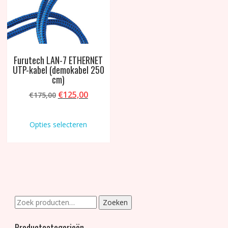
de
de
productpagina
produ
Furutech LAN-7 ETHERNET
UTP-kabel (demokabel 250
cm)
Oorspronkelijke
Huidige
€
125,00
€
175,00
prijs
prijs
Dit
was:
is:
product
Opties selecteren
€175,00.
€125,00.
heeft
meerdere
variaties.
Deze
optie
kan
gekozen
Zoeken
Zoeken
worden
naar:
op
Productcategorieën