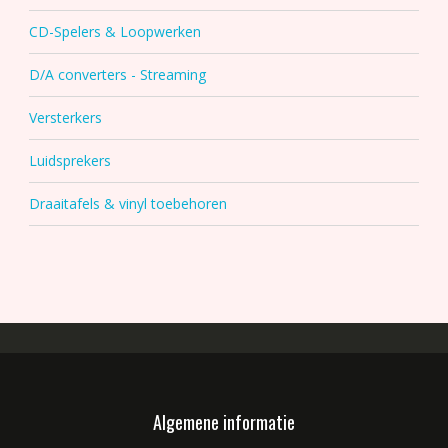
CD-Spelers & Loopwerken
D/A converters - Streaming
Versterkers
Luidsprekers
Draaitafels & vinyl toebehoren
Algemene informatie