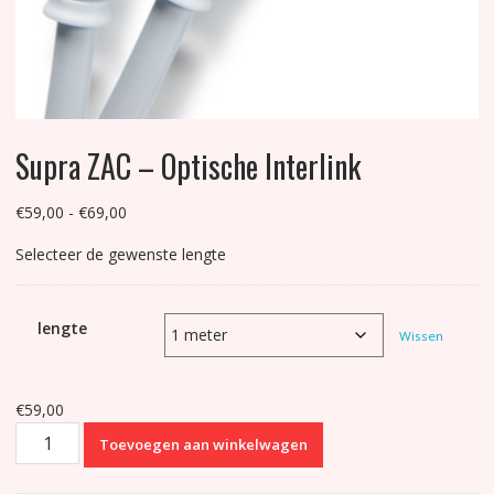
Supra ZAC – Optische Interlink
Prijsklasse:
€
59,00
-
€
69,00
€59,00
Selecteer de gewenste lengte
tot
€69,00
lengte
Wissen
€
59,00
Supra
Toevoegen aan winkelwagen
ZAC
-