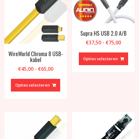
Supra HS USB 2.0 A/B
Prijskla
€
37,50
-
€
75,00
€37,50
Dit
WireWorld Chroma 8 USB-
tot
produ
kabel
Opties selecteren
€75,00
heeft
Prijsklasse:
€
45,00
-
€
65,00
meer
€45,00
Dit
variat
tot
product
Opties selecteren
Deze
€65,00
heeft
optie
meerdere
kan
variaties.
geko
Deze
word
optie
op
kan
de
gekozen
produ