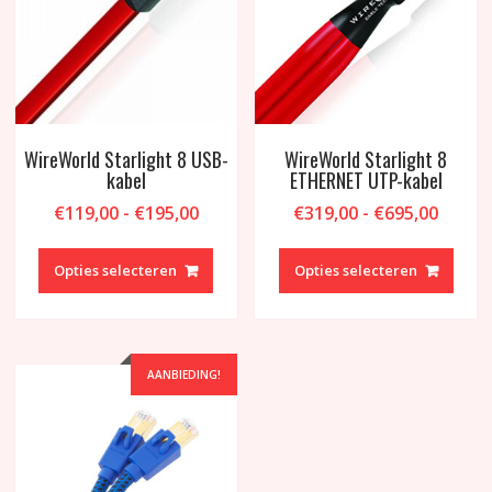
worden
op
de
productpagina
WireWorld Starlight 8 USB-
WireWorld Starlight 8
kabel
ETHERNET UTP-kabel
Prijsklasse:
Prijsk
€
119,00
-
€
195,00
€
319,00
-
€
695,00
€119,00
€319,
Dit
Dit
tot
tot
product
produ
Opties selecteren
Opties selecteren
€195,00
€695,
heeft
heeft
meerdere
meer
variaties.
variat
Deze
Deze
AANBIEDING!
optie
optie
kan
kan
gekozen
geko
worden
word
op
op