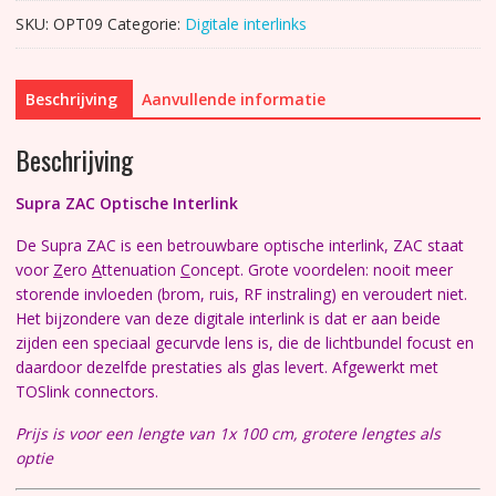
Optische
SKU:
OPT09
Categorie:
Digitale interlinks
Interlink
aantal
Beschrijving
Aanvullende informatie
Beschrijving
Supra ZAC Optische Interlink
De Supra ZAC is een betrouwbare optische interlink, ZAC staat
voor
Z
ero
A
ttenuation
C
oncept. Grote voordelen: nooit meer
storende invloeden (brom, ruis, RF instraling) en veroudert niet.
Het bijzondere van deze digitale interlink is dat er aan beide
zijden een speciaal gecurvde lens is, die de lichtbundel focust en
daardoor dezelfde prestaties als glas levert. Afgewerkt met
TOSlink connectors.
Prijs is voor een lengte van 1x 100 cm, grotere lengtes als
optie