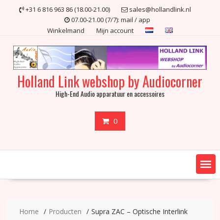
Ga
+31 6 816 963 86 (18.00-21.00)
sales@hollandlink.nl
naar
07.00-21.00 (7/7): mail / app
de
Winkelmand
Mijn account
inhoud
Holland Link webshop by Audiocorner
High-End Audio apparatuur en accessoires
0
Home
Producten
Supra ZAC – Optische Interlink