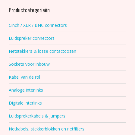
naar:
op
Productcategorieën
de
productpagina
Cinch / XLR / BNC connectors
Luidspreker connectors
Netstekkers & losse contactdozen
Sockets voor inbouw
Kabel van de rol
Analoge interlinks
Digitale interlinks
Luidsprekerkabels & Jumpers
Netkabels, stekkerblokken en netfilters