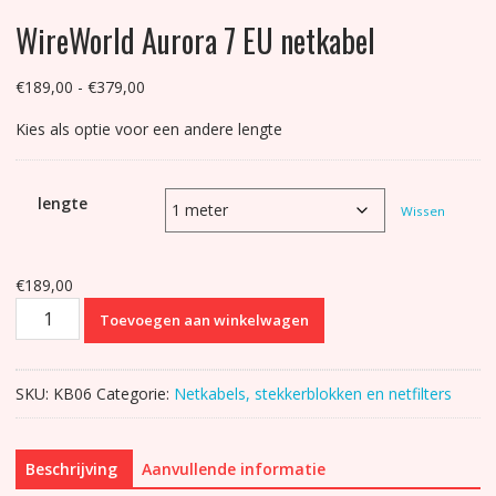
WireWorld Aurora 7 EU netkabel
Prijsklasse:
€
189,00
-
€
379,00
€189,00
Kies als optie voor een andere lengte
tot
€379,00
lengte
Wissen
€
189,00
WireWorld
Toevoegen aan winkelwagen
Aurora
7
EU
SKU:
KB06
Categorie:
Netkabels, stekkerblokken en netfilters
netkabel
aantal
Beschrijving
Aanvullende informatie