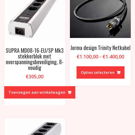
de
productpagina
Jorma design Trinity Netkabel
SUPRA MD08-16-EU/SP Mk3
stekkerblok met
Prijs
€
1.100,00
-
€
1.400,00
overspanningsbeveiliging, 8-
€1.1
Dit
voudig
tot
produ
Opties selecteren
€1.4
€
305,00
heeft
meer
variat
Toevoegen aan winkelwagen
Deze
optie
kan
geko
word
op