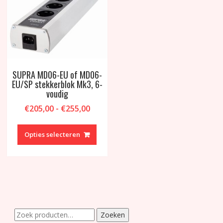
de
produ
SUPRA MD06-EU of MD06-
EU/SP stekkerblok Mk3, 6-
voudig
Prijsklasse:
€
205,00
-
€
255,00
€205,00
Dit
tot
product
Opties selecteren
€255,00
heeft
meerdere
variaties.
Deze
optie
kan
gekozen
Zoeken
Zoeken
worden