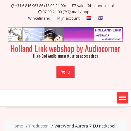
Ga
+31 6 816 963 86 (18.00-21.00)
sales@hollandlink.nl
naar
07.00-21.00 (7/7): mail / app
de
Winkelmand
Mijn account
inhoud
Holland Link webshop by Audiocorner
High-End Audio apparatuur en accessoires
0
Home
Producten
WireWorld Aurora 7 EU netkabel