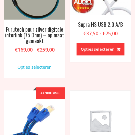
Supra HS USB 2.0 A/B
Furutech puur zilver digitale
Prijskla
€
37,50
-
€
75,00
interlink (75 Ohm) – op maat
€37,50
gemaakt
Dit
tot
produ
Prijsklasse:
€
169,00
-
€
259,00
Opties selecteren
€75,00
heeft
€169,00
Dit
meer
tot
product
Opties selecteren
variat
€259,00
heeft
Deze
meerdere
optie
variaties.
kan
Deze
AANBIEDING!
geko
optie
word
kan
op
gekozen
de
worden
produ
op
de