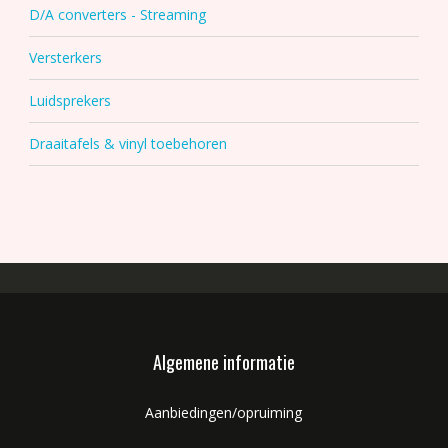
D/A converters - Streaming
Versterkers
Luidsprekers
Draaitafels & vinyl toebehoren
Algemene informatie
Aanbiedingen/opruiming