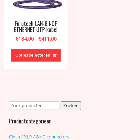
Furutech LAN-8 NCF
ETHERNET UTP-kabel
Prijsklasse:
€
184,00
-
€
411,00
€184,00
Dit
tot
product
Opties selecteren
€411,00
heeft
meerdere
variaties.
Deze
optie
kan
gekozen
Zoeken
Zoeken
worden
naar:
op
Productcategorieën
de
productpagina
Cinch / XLR / BNC connectors