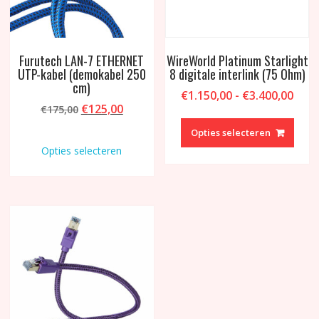
productpagina
Furutech LAN-7 ETHERNET
WireWorld Platinum Starlight
UTP-kabel (demokabel 250
8 digitale interlink (75 Ohm)
cm)
Prijs
€
1.150,00
-
€
3.400,00
Oorspronkelijke
Huidige
€
125,00
€
175,00
€1.1
Dit
prijs
prijs
tot
Dit
produ
Opties selecteren
was:
is:
€3.4
product
heeft
Opties selecteren
€175,00.
€125,00.
heeft
meer
meerdere
variat
variaties.
Deze
Deze
optie
optie
kan
kan
geko
gekozen
word
worden
op
op
de
de
produ
productpagina