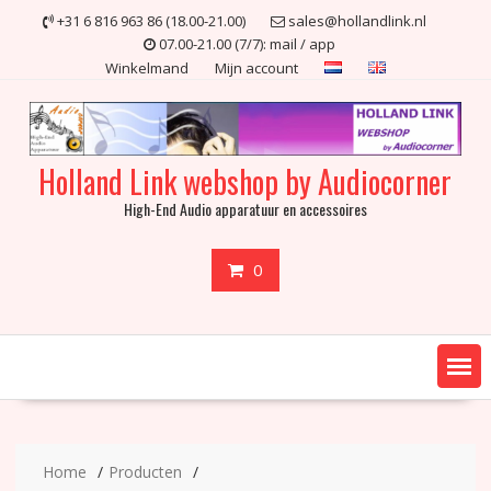
Ga
+31 6 816 963 86 (18.00-21.00)
sales@hollandlink.nl
naar
07.00-21.00 (7/7): mail / app
de
Winkelmand
Mijn account
inhoud
Holland Link webshop by Audiocorner
High-End Audio apparatuur en accessoires
0
Home
Producten