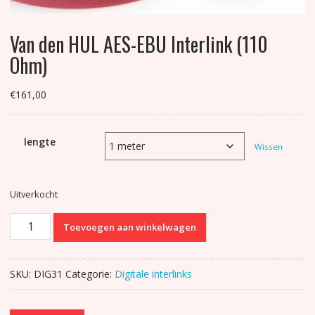
Van den HUL AES-EBU Interlink (110
Ohm)
€
161,00
lengte
Wissen
Uitverkocht
Van
Toevoegen aan winkelwagen
den
HUL
AES-
SKU:
DIG31
Categorie:
Digitale interlinks
EBU
Interlink
(110