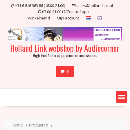
Ga
+31 6 816 963 86 (18.00-21.00)
sales@hollandlink.nl
naar
07.00-21.00 (7/7): mail / app
de
Winkelmand
Mijn account
inhoud
Holland Link webshop by Audiocorner
High-End Audio apparatuur en accessoires
0
Home
Producten